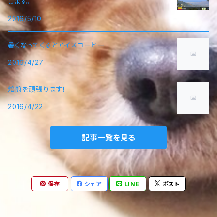
します。
2016/5/10
暑くなってくるとアイスコーヒー
2016/4/27
焙煎を頑張ります❗
2016/4/22
記事一覧を見る
保存
シェア
LINE
ポスト